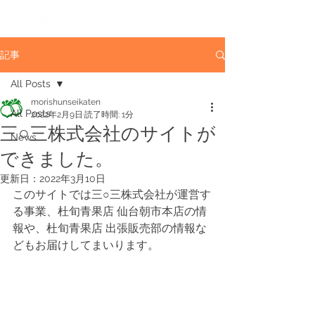
記事
All Posts
morishunseikaten
All Posts
2022年2月9日
読了時間: 1分
三○三株式会社のサイトが
News
できました。
更新日：
2022年3月10日
このサイトでは三○三株式会社が運営す
る事業、杜旬青果店 仙台朝市本店の情
報や、杜旬青果店 出張販売部の情報な
どもお届けしてまいります。